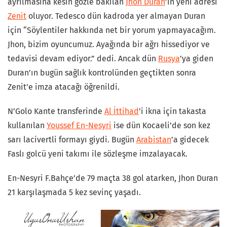
ayrılmasına kesin gözle bakılan
Jhon Duran
’ın yeni adresi
Zenit
oluyor. Tedesco dün kadroda yer almayan Duran
için “Söylentiler hakkında net bir yorum yapmayacağım.
Jhon, bizim oyuncumuz. Ayağında bir ağrı hissediyor ve
tedavisi devam ediyor.” dedi. Ancak dün
Rusya
’ya giden
Duran’ın bugün sağlık kontrolünden geçtikten sonra
Zenit’e imza atacağı öğrenildi.
N’Golo Kante transferinde
Al İttihad
’i ikna için takasta
kullanılan
Youssef En-Nesyri
ise dün Kocaeli’de son kez
sarı lacivertli formayı giydi. Bugün
Arabistan
’a gidecek
Faslı golcü yeni takımı ile sözleşme imzalayacak.
En-Nesyri F.Bahçe’de 79 maçta 38 gol atarken, Jhon Duran
21 karşılaşmada 5 kez sevinç yaşadı.