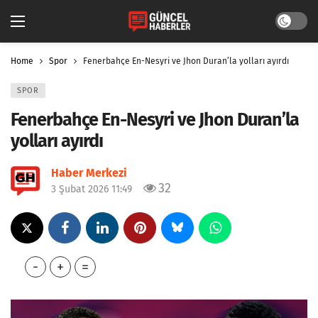
Dark mo
Home
Spor
Fenerbahçe En-Nesyri ve Jhon Duran’la yolları ayırdı
SPOR
Fenerbahçe En-Nesyri ve Jhon Duran’la
yolları ayırdı
Haber Merkezi
32
3 Şubat 2026 11:49
-
+
=