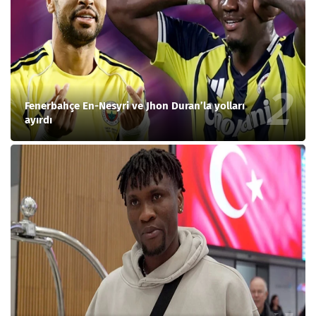
Fenerbahçe En-Nesyri ve Jhon Duran’la yolları
ayırdı