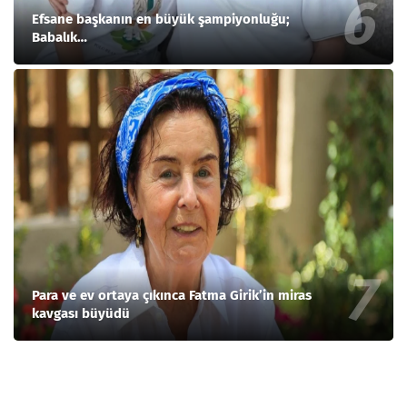
Efsane başkanın en büyük şampiyonluğu;
Babalık…
Para ve ev ortaya çıkınca Fatma Girik’in miras
kavgası büyüdü