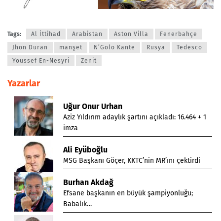
Tags:
Al İttihad
Arabistan
Aston Villa
Fenerbahçe
Jhon Duran
manşet
N’Golo Kante
Rusya
Tedesco
Youssef En-Nesyri
Zenit
Yazarlar
Uğur Onur Urhan
Aziz Yıldırım adaylık şartını açıkladı: 16.464 + 1
imza
Ali Eyüboğlu
MSG Başkanı Göçer, KKTC’nin MR’ını çektirdi
Burhan Akdağ
Efsane başkanın en büyük şampiyonluğu;
Babalık…