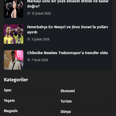
Markayı ünlü bir yüze emanet etmek ne kadar
doğru?
12 Şubat 2026
Fenerbahçe En-Nesyri ve Jhon Duran’la yolları
ayırdı
3 Şubat 2026
Chibuike Nwaiwu Trabzonspor’a transfer oldu
7 Ocak 2026
Kategoriler
Spor
Ekonomi
Yaşam
Turizm
Magazin
Dünya