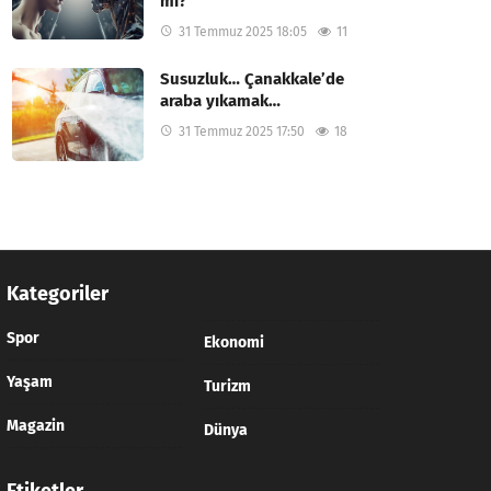
mı?
31 Temmuz 2025 18:05
11
Susuzluk… Çanakkale’de
araba yıkamak…
31 Temmuz 2025 17:50
18
Kategoriler
Spor
Ekonomi
Yaşam
Turizm
Magazin
Dünya
Etiketler