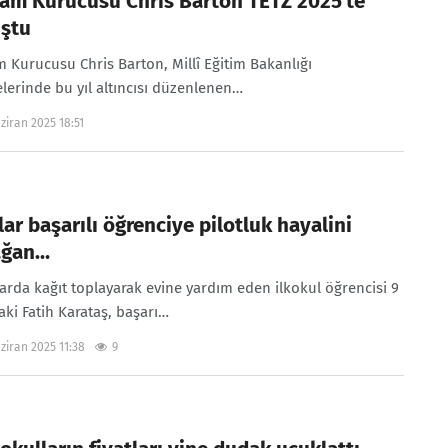
am Kurucusu Chris Barton TETZ 2025’te
ştu
 Kurucusu Chris Barton, Millî Eğitim Bakanlığı
lerinde bu yıl altıncısı düzenlenen…
ziran 2025 18:51
lar başarılı öğrenciye pilotluk hayalini
ağan…
arda kağıt toplayarak evine yardım eden ilkokul öğrencisi 9
aki Fatih Karataş, başarı…
ziran 2025 11:38
9