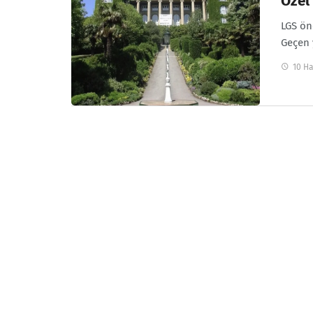
Özel 
LGS ön
Geçen 
10 Ha