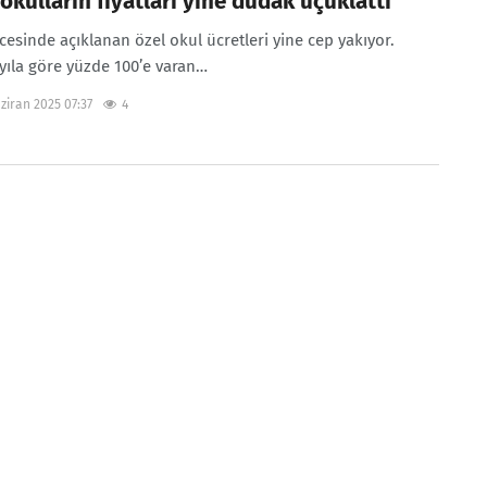
okulların fiyatları yine dudak uçuklattı
cesinde açıklanan özel okul ücretleri yine cep yakıyor.
yıla göre yüzde 100’e varan…
ziran 2025 07:37
4