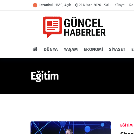
Istanbul
: 16°C, Açık
Künye
Re
21 Nisan 2026 - Salı
DÜNYA
YAŞAM
EKONOMI
SIYASET
E
Eğitim
EĞITIM