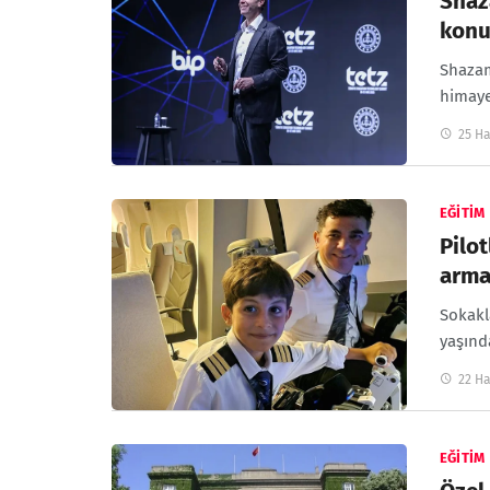
Shaz
konu
Shazam
himaye
25 Ha
EĞITIM
Pilot
arm
Sokakl
yaşınd
22 Ha
EĞITIM