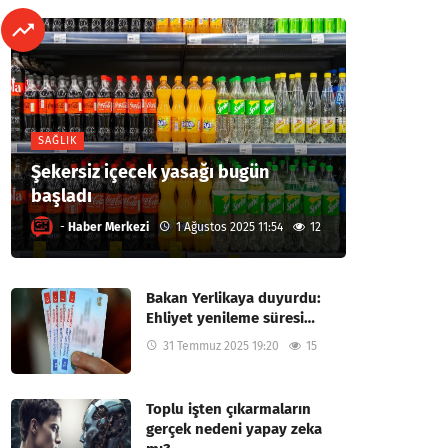
SAĞLIK
Şekersiz içecek yasağı bugün
başladı
-
Haber Merkezi
1 Ağustos 2025 11:54
12
Bakan Yerlikaya duyurdu:
Ehliyet yenileme süresi…
31 Temmuz 2025 19:20
15
Toplu işten çıkarmaların
gerçek nedeni yapay zeka