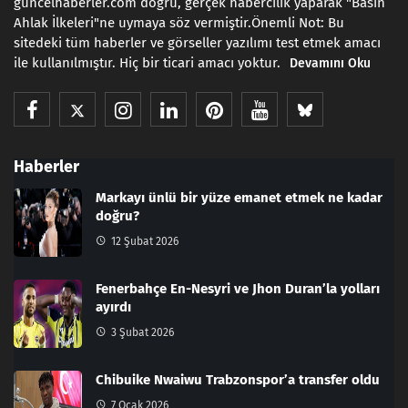
guncelhaberler.com doğru, gerçek habercilik yaparak "Basın
Ahlak İlkeleri"ne uymaya söz vermiştir.Önemli Not: Bu
sitedeki tüm haberler ve görseller yazılımı test etmek amacı
ile kullanılmıştır. Hiç bir ticari amacı yoktur.
Devamını Oku
Haberler
Markayı ünlü bir yüze emanet etmek ne kadar
doğru?
12 Şubat 2026
Fenerbahçe En-Nesyri ve Jhon Duran’la yolları
ayırdı
3 Şubat 2026
Chibuike Nwaiwu Trabzonspor’a transfer oldu
7 Ocak 2026