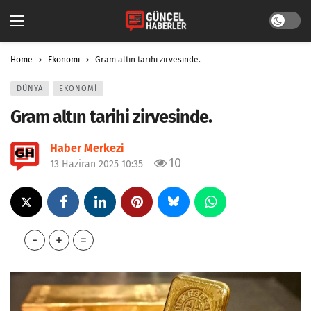
Dark mo
Home
Ekonomi
Gram altın tarihi zirvesinde.
DÜNYA
EKONOMI
Gram altın tarihi zirvesinde.
Haber Merkezi
10
13 Haziran 2025 10:35
-
+
=