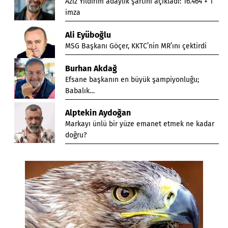
Aziz Yıldırım adaylık şartını açıkladı: 16.464 + 1
imza
Ali Eyüboğlu
MSG Başkanı Göçer, KKTC’nin MR’ını çektirdi
Burhan Akdağ
Efsane başkanın en büyük şampiyonluğu;
Babalık…
Alptekin Aydoğan
Markayı ünlü bir yüze emanet etmek ne kadar
doğru?