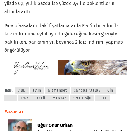
yüzde 0,1, yıllık bazda ise yüzde 2,4 ile beklentilerin
altında arttı.
Para piyasalarındaki fiyatlamalarda Fed’in bu yılın ilk
faiz indirimine eylül ayında gideceğine kesin gözüyle
bakılırken, bankanın yıl boyunca 2 faiz indirimi yapması
öngörülüyor.
Tags:
ABD
altın
altmanşet
Candaş Atalay
Çin
FED
İran
İsrail
manşet
Orta Doğu
TÜFE
Yazarlar
Uğur Onur Urhan