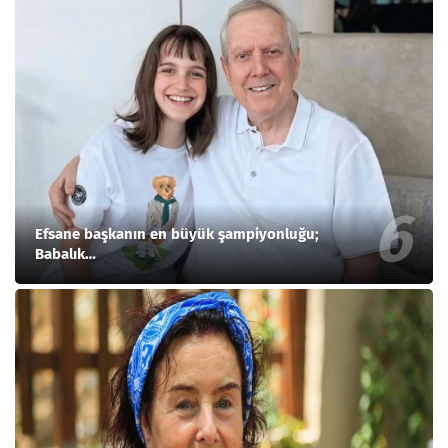
Efsane başkanın en büyük şampiyonluğu;
Babalık…